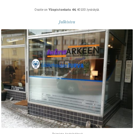
Osoite on
Yliopistonkatu 44,
40100 Jyväskylä.
Julkisivu
Toimisto Jyväskylässä