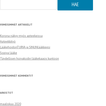
Haku:
VIIMEISIMMÄT ARTIKKELIT
Korona näkyy myös apteekeissa
Apteekkityö
LääkehoidonTURVA ja SINUNlääkkeesi
Sopiva lääke
Täydellisen hoivakodin lääkekaaos kuntoon
VIIMEISIMMÄT KOMMENTIT
ARKISTOT
maaliskuu 2020