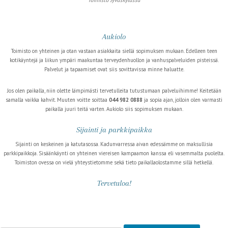
Aukiolo
Toimisto on yhteinen ja otan vastaan asiakkaita siellä sopimuksen mukaan. Edelleen teen
kotikäyntejä ja liikun ympäri maakuntaa terveydenhuollon ja vanhuspalveluiden pisteissä.
Palvelut ja tapaamiset ovat siis sovittavissa minne haluatte.
Jos olen paikalla, niin olette lämpimästi tervetulleita tutustumaan palveluihimme! Keitetään
samalla vaikka kahvit. Muuten voitte soittaa
044 982 0888
ja sopia ajan, jolloin olen varmasti
paikalla juuri teitä varten. Aukiolo siis sopimuksen mukaan.
Sijainti ja parkkipaikka
Sijainti on keskeinen ja katutasossa. Kadunvarressa aivan edessämme on maksullisia
parkkipaikkoja. Sisäänkäynti on yhteinen viereisen kampaamon kanssa eli vasemmalta puolelta.
Toimiston ovessa on vielä yhteystietomme sekä tieto paikallaolostamme sillä hetkellä.
Tervetuloa!