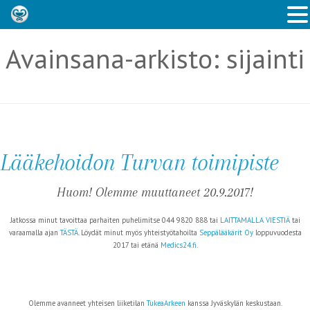
Avainsana-arkisto:
sijainti
Lääkehoidon Turvan toimipiste
Huom! Olemme muuttaneet 20.9.2017!
Jatkossa minut tavoittaa parhaiten puhelimitse 044 9820 888 tai
LAITTAMALLA VIESTIÄ
tai
varaamalla ajan
TÄSTÄ
. Löydät minut myös yhteistyötahoilta
Seppälääkärit Oy
loppuvuodesta
2017 tai etänä
Medics24.fi
.
Olemme avanneet yhteisen liiketilan
TukeaArkeen
kanssa Jyväskylän keskustaan.