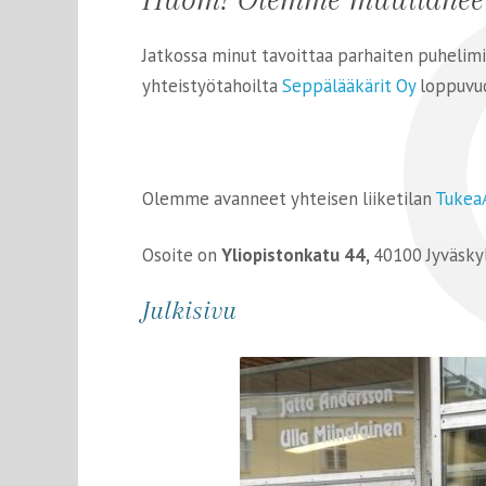
Jatkossa minut tavoittaa parhaiten puhelim
yhteistyötahoilta
Seppälääkärit Oy
loppuvuo
Olemme avanneet yhteisen liiketilan
Tukea
Osoite on
Yliopistonkatu 44,
40100 Jyväskyl
Julkisivu