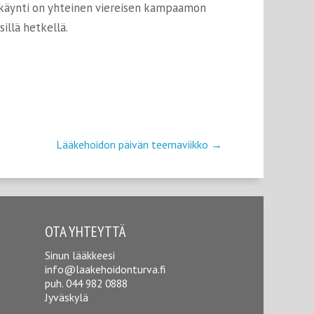
änkäynti on yhteinen viereisen kampaamon
illä hetkellä.
Lääkehoidon päivän teemaviikko
→
OTA YHTEYTTÄ
Sinun lääkkeesi
info@laakehoidonturva.fi
puh.
044 982 0888
Jyväskylä