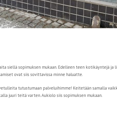
aita siellä sopimuksen mukaan. Edelleen teen kotikäyntejä ja 
amiset ovat siis sovittavissa minne haluatte.
ervetulleita tutustumaan palveluihimme! Keitetään samalla vaikk
kalla juuri teitä varten. Aukiolo siis sopimuksen mukaan.