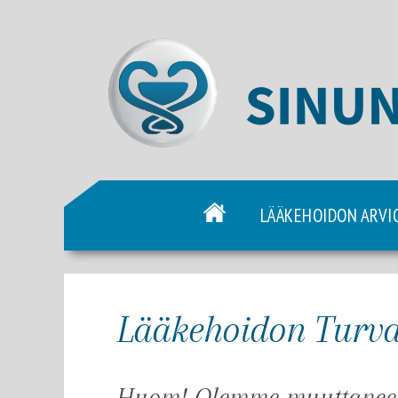
LÄÄKEHOIDON ARVI
Lääkehoidon Turva
Huom! Olemme muuttaneet 