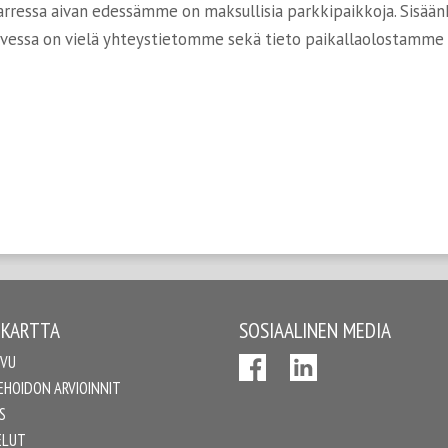
nvarressa aivan edessämme on maksullisia parkkipaikkoja. Sisä
vessa on vielä yhteystietomme sekä tieto paikallaolostamme s
UKARTTA
SOSIAALINEN MEDIA
IVU
EHOIDON ARVIOINNIT
S
ELUT