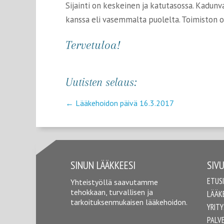
Sijainti on keskeinen ja katutasossa. Kadu
kanssa eli vasemmalta puolelta. Toimiston o
Tervetuloa!
Uutisten selaus:
←
Lääkehoidon päivä 16.3.2017
SINUN LÄÄKKEESI
SIV
ETUS
Yhteistyöllä saavutamme
tehokkaan, turvallisen ja
LÄÄK
tarkoituksenmukaisen lääkehoidon.
YRITY
PALV