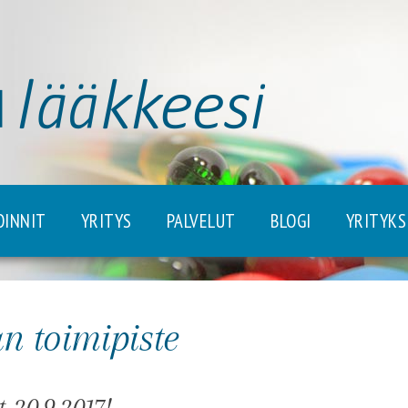
OINNIT
YRITYS
PALVELUT
BLOGI
YRITYKS
KAATUMISTURVA
LÄÄKITYKSEN TARKISTUS
LÄÄKEHOIDON ARVIOINTI
n toimipiste
LÄÄKEHOIDON
KOKONAISARVIOINTI
20.9.2017!