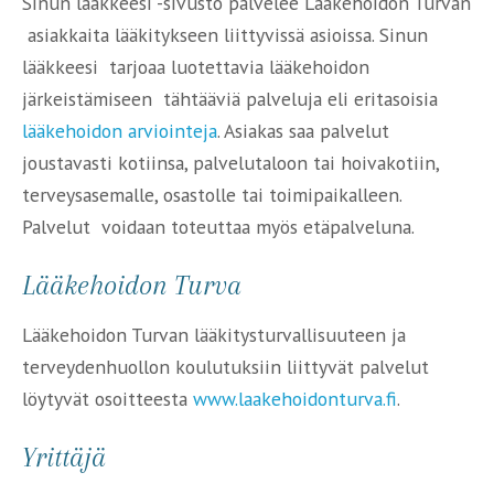
Sinun lääkkeesi -sivusto palvelee Lääkehoidon Turvan
asiakkaita lääkitykseen liittyvissä asioissa. Sinun
lääkkeesi tarjoaa luotettavia lääkehoidon
järkeistämiseen tähtääviä palveluja eli eritasoisia
lääkehoidon arviointeja
. Asiakas saa palvelut
joustavasti kotiinsa, palvelutaloon tai hoivakotiin,
terveysasemalle, osastolle tai toimipaikalleen.
Palvelut voidaan toteuttaa myös etäpalveluna.
Lääkehoidon Turva
Lääkehoidon Turvan lääkitysturvallisuuteen ja
terveydenhuollon koulutuksiin liittyvät palvelut
löytyvät osoitteesta
www.laakehoidonturva.fi
.
Yrittäjä