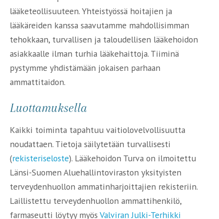
lääketeollisuuteen. Yhteistyössä hoitajien ja
lääkäreiden kanssa saavutamme mahdollisimman
tehokkaan, turvallisen ja taloudellisen lääkehoidon
asiakkaalle ilman turhia lääkehaittoja. Tiiminä
pystymme yhdistämään jokaisen parhaan
ammattitaidon.
Luottamuksella
Kaikki toiminta tapahtuu vaitiolovelvollisuutta
noudattaen. Tietoja säilytetään turvallisesti
(
rekisteriseloste
). Lääkehoidon Turva on ilmoitettu
Länsi-Suomen Aluehallintoviraston yksityisten
terveydenhuollon ammatinharjoittajien rekisteriin.
Laillistettu terveydenhuollon ammattihenkilö,
farmaseutti löytyy myös
Valviran Julki-Terhikki