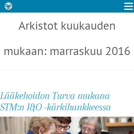
Arkistot kuukauden
mukaan:
marraskuu 2016
Lääkehoidon Turva mukana
STM:n I&O -kärkihankkeessa