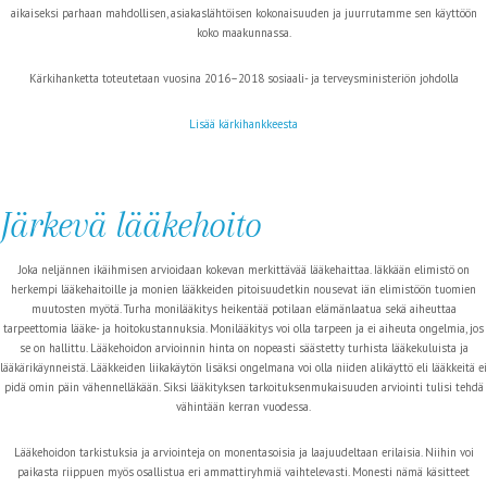
aikaiseksi parhaan mahdollisen, asiakaslähtöisen kokonaisuuden ja juurrutamme sen käyttöön
koko maakunnassa.
Kärkihanketta toteutetaan vuosina 2016–2018 sosiaali- ja terveysministeriön johdolla
Lisää kärkihankkeesta
Järkevä lääkehoito
Joka neljännen ikäihmisen arvioidaan kokevan merkittävää lääkehaittaa. Iäkkään elimistö on
herkempi lääkehaitoille ja monien lääkkeiden pitoisuudetkin nousevat iän elimistöön tuomien
muutosten myötä. Turha monilääkitys heikentää potilaan elämänlaatua sekä aiheuttaa
tarpeettomia lääke- ja hoitokustannuksia. Monilääkitys voi olla tarpeen ja ei aiheuta ongelmia, jos
se on hallittu. Lääkehoidon arvioinnin hinta on nopeasti säästetty turhista lääkekuluista ja
lääkärikäynneistä. Lääkkeiden liikakäytön lisäksi ongelmana voi olla niiden alikäyttö eli lääkkeitä ei
pidä omin päin vähennelläkään. Siksi lääkityksen tarkoituksenmukaisuuden arviointi tulisi tehdä
vähintään kerran vuodessa.
Lääkehoidon tarkistuksia ja arviointeja on monentasoisia ja laajuudeltaan erilaisia. Niihin voi
paikasta riippuen myös osallistua eri ammattiryhmiä vaihtelevasti. Monesti nämä käsitteet