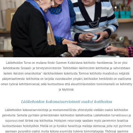
Lääkehoidon Turva on mukana Keski-Suomen Kukoistava kotihoito -hankkeessa. Se on yksi
kahdeksasta Sosiaali- ja terveysministeriön “Kehitetään ikäihmisten kotihoitoa ja vahvistetaan
kaiken ikäisten omaishoitoa” -kärkihankkeen kokeilusta. Toimiva kotihoito muodostuu neljästä
pääperiaatteesta: kotihoitoa on tarjolla vuorokauden ympäri, kotihoidon henkilöstö on osallisena
oman työnsä kehittämisessä, sekä kuntouttava että akuuttitilanteiden toimintamalli on kehitetty
ja käytössä.
Lääkehoidon kokonaisarvioinnit osaksi kotihoitoa
Lääkehoidon kokonaisarviointeja ja moniammatillista yhteistyötä viedään osaksi kotihoidon
palveluita. Samalla pyritään järkeistämään kotihoidon lääkehuoltoa. Lääkehoidon turvallisuus ja
sujuvuus ovat tärkeä osa kotihoitoa. Hoitajien resursseja saadaan myös paremmin tasattua
kuntouttavaan hoitotyöhön. Meillä on jo hyväksi havaittuja malleja olemassa, joita nyt pyrimme
saamaan pysyväksi osaksi muita kotona asumista tukevia toimintatapoja. Yhdessä saamme