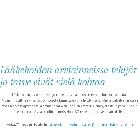
Lääkehoidon arvioinneissa tekijät
ja tarve eivät vielä kohtaa
Lääkehoidon arvioinnit ovat jo monessa paikassa osa terveydenhuollon toimintaa.
Moniammatillinen yhteistyö on todettu kannattavaksi ja hyödylliseksi. Vaikka palvelua tarjotaan
myös monessa apteekissa ja ammatinharjoittajiakin on ympäri Suomea, ei ostajia palvelulle silti
useinkaan ole. Asiaa pohdittiin myös Hoiva&Terveys-uutispalvelun artikkelissa.
Hoiva&Terveys-uutispalvelu:
Lääkehoidon arvioinneissa tekijät ja tarve eivät vielä kohtaa