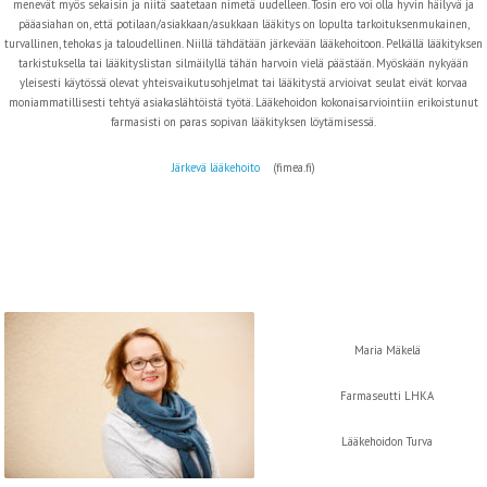
menevät myös sekaisin ja niitä saatetaan nimetä uudelleen. Tosin ero voi olla hyvin häilyvä ja
pääasiahan on, että potilaan/asiakkaan/asukkaan lääkitys on lopulta tarkoituksenmukainen,
turvallinen, tehokas ja taloudellinen. Niillä tähdätään järkevään lääkehoitoon. Pelkällä lääkityksen
tarkistuksella tai lääkityslistan silmäilyllä tähän harvoin vielä päästään. Myöskään nykyään
yleisesti käytössä olevat yhteisvaikutusohjelmat tai lääkitystä arvioivat seulat eivät korvaa
moniammatillisesti tehtyä asiakaslähtöistä työtä. Lääkehoidon kokonaisarviointiin erikoistunut
farmasisti on paras sopivan lääkityksen löytämisessä.
Järkevä lääkehoito
(fimea.fi)
Maria Mäkelä
Farmaseutti LHKA
Lääkehoidon Turva