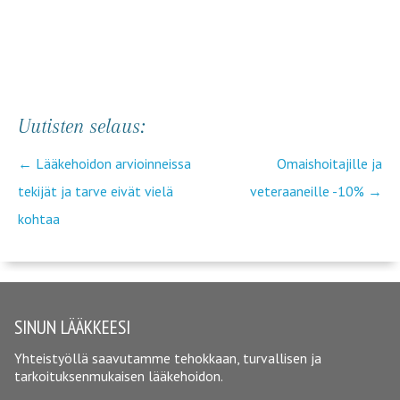
Uutisten selaus:
←
Lääkehoidon arvioinneissa
Omaishoitajille ja
tekijät ja tarve eivät vielä
veteraaneille -10%
→
kohtaa
SINUN LÄÄKKEESI
Yhteistyöllä saavutamme tehokkaan, turvallisen ja
tarkoituksenmukaisen lääkehoidon.