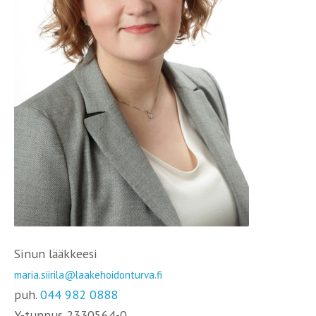
Sinun lääkkeesi
maria.siirila@laakehoidonturva.fi
puh.
044 982 0888
Y-tunnus 2330564-0