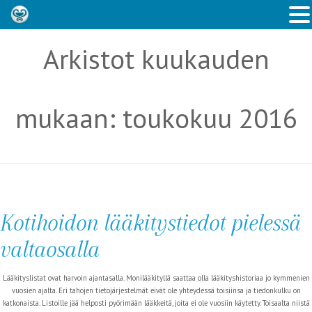
Arkistot kuukauden
mukaan:
toukokuu 2016
Kotihoidon lääkitystiedot pielessä
valtaosalla
Lääkityslistat ovat harvoin ajantasalla. Monilääkityllä saattaa olla lääkityshistoriaa jo kymmenien
vuosien ajalta. Eri tahojen tietojärjestelmät eivät ole yhteydessä toisiinsa ja tiedonkulku on
katkonaista. Listoille jää helposti pyörimään lääkkeitä, joita ei ole vuosiin käytetty. Toisaalta niistä