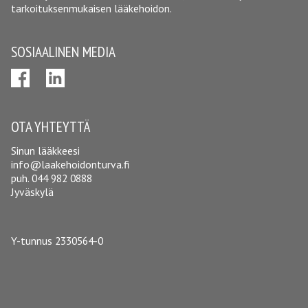
tarkoituksenmukaisen lääkehoidon.
SOSIAALINEN MEDIA
OTA YHTEYTTÄ
Sinun lääkkeesi
info@laakehoidonturva.fi
puh.
044 982 0888
Jyväskylä
Y-tunnus 2330564-0