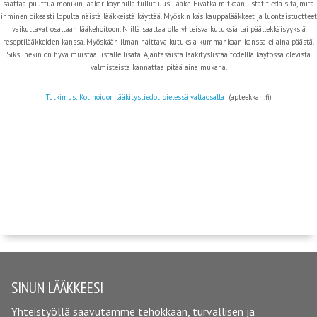
saattaa puuttua monikin lääkärikäynnillä tullut uusi lääke. Eivätkä mitkään listat tiedä sitä, mitä
ihminen oikeasti lopulta näistä lääkkeistä käyttää. Myöskin käsikauppalääkkeet ja luontaistuotteet
vaikuttavat osaltaan lääkehoitoon. Niillä saattaa olla yhteisvaikutuksia tai päällekkäisyyksiä
reseptilääkkeiden kanssa. Myöskään ilman haittavaikutuksia kummankaan kanssa ei aina päästä.
Siksi nekin on hyvä muistaa listalle lisätä. Ajantasaista lääkityslistaa todellla käytössä olevista
valmisteista kannattaa pitää aina mukana.
Tutkimus: Kotihoidon lääkitystiedot pielessä valtaosalla
(apteekkari.fi)
SINUN LÄÄKKEESI
Yhteistyöllä saavutamme tehokkaan, turvallisen ja