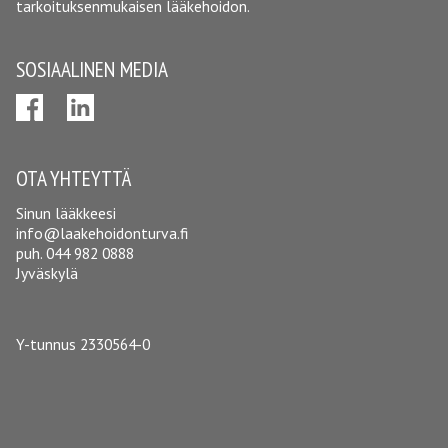
tarkoituksenmukaisen lääkehoidon.
SOSIAALINEN MEDIA
OTA YHTEYTTÄ
Sinun lääkkeesi
info@laakehoidonturva.fi
puh.
044 982 0888
Jyväskylä
Y-tunnus 2330564-0