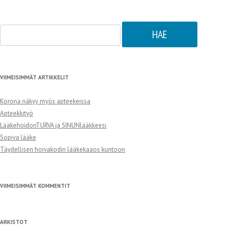
Haku:
VIIMEISIMMÄT ARTIKKELIT
Korona näkyy myös apteekeissa
Apteekkityö
LääkehoidonTURVA ja SINUNlääkkeesi
Sopiva lääke
Täydellisen hoivakodin lääkekaaos kuntoon
VIIMEISIMMÄT KOMMENTIT
ARKISTOT