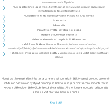
i
mmunosupressantti, D
igoksiini…
Muu haasteellinen lääke
(esim. diureetti, NSAID, mielialalääke, unilääke, psykoosilääke,
itsehoitolääkkeitä tai luontaistuotteita…)
Munaisten toiminta heikentynyt (eGfr matala tai Krea korkea)
Kaatumisia
Sekavuutta
Päivystyskierrettä, käyntejä 1kk sisällä
Hoitoon sitoutumisen ongelmia
Nielemisvaikeuksia tai ongelmia lääkkeenotossa
Mahdollinen lääkehaitta esim:
Verenvuoto, h
uimaus, s
uun kuivuminen,
u
mmetus/ripuli/närästys/pahoinvointi/ruokahaluttomuus, v
irtsaamisvaivoja, u
niongelmia/väsymystä…
Mahdollisesti myös uusia lääkkeitä lisätty 2 viikon sisällä, joista uudet oireet saattavat
johtua
Monet ovat kokeneet elämänlaatunsa paremmaksi kun heidän lääkityksensä on ollut paremmin
kohdillaan. Säästöjä on syntynyt pienempinä lääkekuluina ja harventuneena hoidontarpeena.
Koskaan lääkehoidon järkevöittämisestä ei ole haittaa. Aina ei ilmene muutostarpeita, mutta
silloinkin voit olla turvallisemmin mielin.
Kysy lisää!