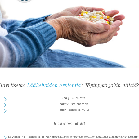
Tarvitsetko
Lääkehoidon arviontia
? Täyttyykö jokin näistä?
Ikää yli 65 vuotta
Lääkityslista epäselvä
Paljon lääkkeitä (yli 5)
Ja lisäksi jokin näistä?
Käytössä riskilääkkeitä esim:
Antikoagulantti (Marevan), i
nsuliini, o
raalinen diabeteslääke, o
piaatti,