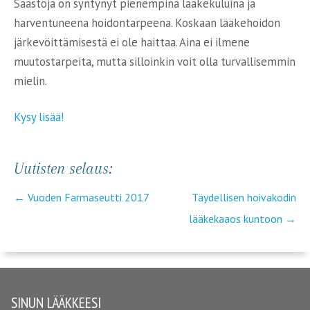
Säästöjä on syntynyt pienempinä lääkekuluina ja
harventuneena hoidontarpeena. Koskaan lääkehoidon
järkevöittämisestä ei ole haittaa. Aina ei ilmene
muutostarpeita, mutta silloinkin voit olla turvallisemmin
mielin.
Kysy lisää!
Uutisten selaus:
←
Vuoden Farmaseutti 2017
Täydellisen hoivakodin
lääkekaaos kuntoon
→
SINUN LÄÄKKEESI