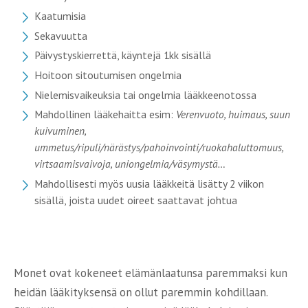
Kaatumisia
Sekavuutta
Päivystyskierrettä, käyntejä 1kk sisällä
Hoitoon sitoutumisen ongelmia
Nielemisvaikeuksia tai ongelmia lääkkeenotossa
Mahdollinen lääkehaitta esim:
Verenvuoto, h
uimaus, s
uun
kuivuminen,
u
mmetus/ripuli/närästys/pahoinvointi/ruokahaluttomuus,
v
irtsaamisvaivoja, u
niongelmia/väsymystä…
Mahdollisesti myös uusia lääkkeitä lisätty 2 viikon
sisällä, joista uudet oireet saattavat johtua
Monet ovat kokeneet elämänlaatunsa paremmaksi kun
heidän lääkityksensä on ollut paremmin kohdillaan.