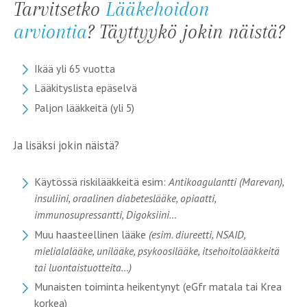
Tarvitsetko
Lääkehoidon
arviontia
? Täyttyykö jokin näistä?
Ikää yli 65 vuotta
Lääkityslista epäselvä
Paljon lääkkeitä (yli 5)
Ja lisäksi jokin näistä?
Käytössä riskilääkkeitä esim:
Antikoagulantti (Marevan),
i
nsuliini, o
raalinen diabeteslääke, o
piaatti,
i
mmunosupressantti, D
igoksiini…
Muu haasteellinen lääke
(esim. diureetti, NSAID,
mielialalääke, unilääke, psykoosilääke, itsehoitolääkkeitä
tai luontaistuotteita…)
Munaisten toiminta heikentynyt (eGfr matala tai Krea
korkea)