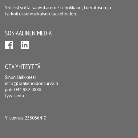
Yhteistyöllä saavutamme tehokkaan, turvallisen ja
tarkoituksenmukaisen lääkehoidon.
SOSIAALINEN MEDIA
OTA YHTEYTTÄ
Sinun lääkkeesi
info@laakehoidonturva.fi
puh.
044 982 0888
Jyväskylä
Y-tunnus 2330564-0