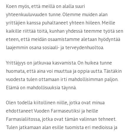
Koen myös, että meillä on alalla suuri
yhteenkuuluvuuden tunne. Olemme muiden alan
yrittäjien kanssa puhaltaneet yhteen hiileen. Meille
kaikille riittää töitä, kunhan yhdessä teemme työtä sen
eteen, että meidän osaamistamme aletaan hyödyntää
laajemmin osana sosiaali- ja terveydenhuoltoa.
Yrittäjyys on jatkuvaa kasvamista. On huikea tunne
huomata, että aina voi muuttua ja oppia uutta. Tästäkin
vuodesta tulen ottamaan irti mahdollisimman paljon.
Elämä on mahdollisuuksia täynnä.
Olen todella kiitollinen niille, jotka ovat minua
ehdottaneet Vuoden Farmaseutiksi ja heille
Farmasialiitossa, jotka ovat tämän valinnan tehneet.
Tulen jatkamaan alan esille tuomista eri medioissa ja