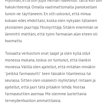
Myönnän, että olin jopa hieman haaveillut tästä kun luin
hakukriteerejä. Omalla vaatimattomalla panoksellani
tunsin ne täyttäneeni. En silti uskonut, että minua
kukaan edes ehdottaisi, koska olen nykyään tällainen
yksinäinen puurtaja. Yksinyrittäjä. Sitäkin enemmän se
lämmitti mieltäni, että työni farmasian alan eteen oli
huomattu.
Toisaalta verkostoni ovat laajat ja olen kyllä ollut
monessa mukana. Joskus on tuntunut, että liiankin
monessa. Välillä olen ajatellut, että mitähän minäkin
”pelkkä farmaseutti” teen tässäkin tilanteessa tai
seurassa. Sitten olen sisäisesti röyhistänyt rintaani ja
ajatellut, että juuri tätä pitääkin tehdä. Nostaa
farmaseuttien asemaa. Me olemme luotettavia
terveydenhuollon ammattilaisia.