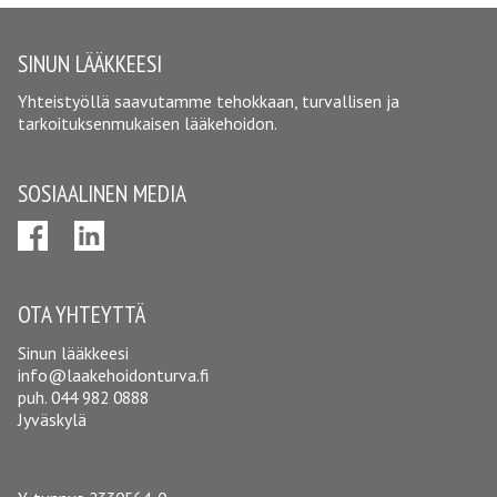
SINUN LÄÄKKEESI
Yhteistyöllä saavutamme tehokkaan, turvallisen ja
tarkoituksenmukaisen lääkehoidon.
SOSIAALINEN MEDIA
OTA YHTEYTTÄ
Sinun lääkkeesi
info@laakehoidonturva.fi
puh.
044 982 0888
Jyväskylä