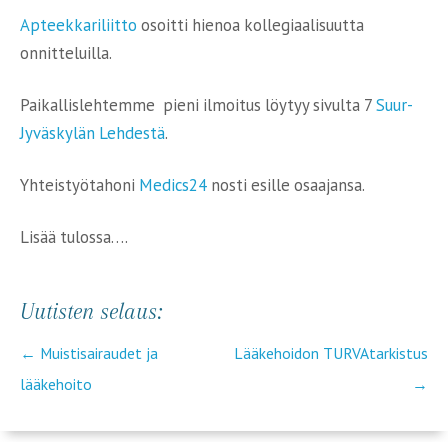
Apteekkariliitto
osoitti hienoa kollegiaalisuutta
onnitteluilla.
Paikallislehtemme pieni ilmoitus löytyy sivulta 7
Suur-
Jyväskylän Lehdestä
.
Yhteistyötahoni
Medics24
nosti esille osaajansa.
Lisää tulossa….
Uutisten selaus:
←
Muistisairaudet ja
Lääkehoidon TURVAtarkistus
lääkehoito
→