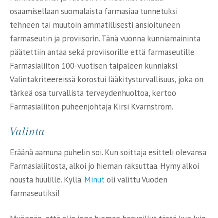
osaamisellaan suomalaista farmasiaa tunnetuksi
tehneen tai muutoin ammatillisesti ansioituneen
farmaseutin ja proviisorin. Tänä vuonna kunniamaininta
päätettiin antaa sekä proviisorille että farmaseutille
Farmasialiiton 100-vuotisen taipaleen kunniaksi.
Valintakriteereissä korostui lääkitysturvallisuus, joka on
tärkeä osa turvallista terveydenhuoltoa, kertoo
Farmasialiiton puheenjohtaja Kirsi Kvarnström.
Valinta
Eräänä aamuna puhelin soi. Kun soittaja esitteli olevansa
Farmasialiitosta, alkoi jo hieman raksuttaa. Hymy alkoi
nousta huulille. Kyllä.
Minut
oli valittu Vuoden
farmaseutiksi!