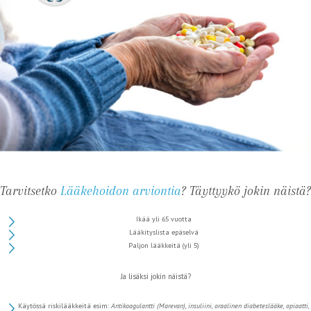
Tarvitsetko
Lääkehoidon arviontia
? Täyttyykö jokin näistä?
Ikää yli 65 vuotta
Lääkityslista epäselvä
Paljon lääkkeitä (yli 5)
Ja lisäksi jokin näistä?
Käytössä riskilääkkeitä esim:
Antikoagulantti (Marevan), i
nsuliini, o
raalinen diabeteslääke, o
piaatti,