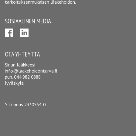
tarkoituksenmukaisen lääkehoidon.
SOSIAALINEN MEDIA
OTA YHTEYTTÄ
Sinun lääkkeesi
info@laakehoidonturva.fi
puh.
044 982 0888
Jyväskylä
Y-tunnus 2330564-0