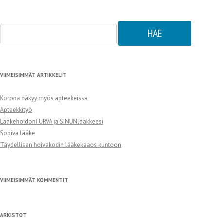
Haku:
VIIMEISIMMÄT ARTIKKELIT
Korona näkyy myös apteekeissa
Apteekkityö
LääkehoidonTURVA ja SINUNlääkkeesi
Sopiva lääke
Täydellisen hoivakodin lääkekaaos kuntoon
VIIMEISIMMÄT KOMMENTIT
ARKISTOT