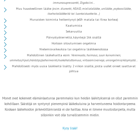
i
mmunosupressantti, D
igoksiini…
Muu haasteellinen lääke
(esim. diureetti, NSAID, mielialalääke, unilääke, psykoosilääke,
itsehoitolääkkeitä tai luontaistuotteita…)
Munaisten toiminta heikentynyt (eGfr matala tai Krea korkea)
Kaatumisia
Sekavuutta
Päivystyskierrettä, käyntejä 1kk sisällä
Hoitoon sitoutumisen ongelmia
Nielemisvaikeuksia tai ongelmia lääkkeenotossa
Mahdollinen lääkehaitta esim:
Verenvuoto, h
uimaus, s
uun kuivuminen,
u
mmetus/ripuli/närästys/pahoinvointi/ruokahaluttomuus, v
irtsaamisvaivoja, u
niongelmia/väsymystä…
Mahdollisesti myös uusia lääkkeitä lisätty 2 viikon sisällä, joista uudet oireet saattavat
johtua
Monet ovat kokeneet elämänlaatunsa paremmaksi kun heidän lääkityksensä on ollut paremmin
kohdillaan. Säästöjä on syntynyt pienempinä lääkekuluina ja harventuneena hoidontarpeena.
Koskaan lääkehoidon järkevöittämisestä ei ole haittaa. Aina ei ilmene muutostarpeita, mutta
silloinkin voit olla turvallisemmin mielin.
Kysy lisää!