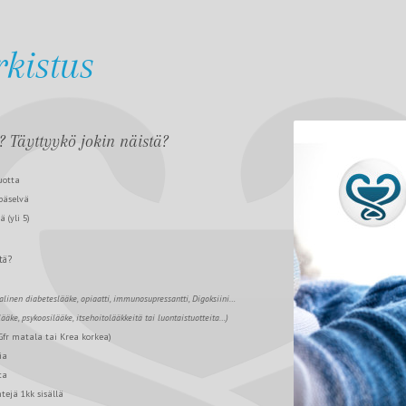
kistus
? Täyttyykö jokin näistä?
uotta
päselvä
 (yli 5)
tä?
alinen diabeteslääke, o
piaatti, i
mmunosupressantti, D
igoksiini…
lääke, psykoosilääke, itsehoitolääkkeitä tai luontaistuotteita…)
Gfr matala tai Krea korkea)
ia
ta
tejä 1kk sisällä