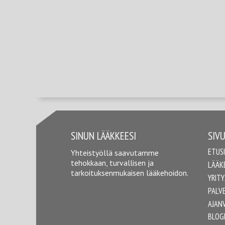
SINUN LÄÄKKEESI
SIV
ETUS
Yhteistyöllä saavutamme
tehokkaan, turvallisen ja
LÄÄK
tarkoituksenmukaisen lääkehoidon.
YRITY
PALV
AJAN
BLOG