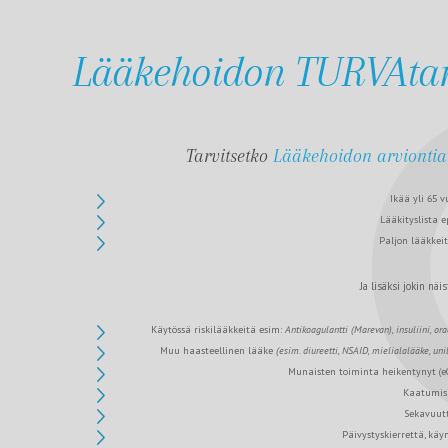
Lääkehoidon TURVAtar
Tarvitsetko
Lääkehoidon arviontia
Ikää yli 65 v
Lääkityslista e
Paljon lääkkeitä
Ja lisäksi jokin näis
Käytössä riskilääkkeitä esim:
Antikoagulantti (Marevan), i
nsuliini, o
ra
Muu haasteellinen lääke
(esim. diureetti, NSAID, mielialalääke, uni
Munaisten toiminta heikentynyt (e
Kaatumis
Sekavuut
Päivystyskierrettä, käyn