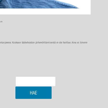
tua
rpeena. Koskaan lääkehoidon järkevöittämisestä ei ole haittaa. Aina ei ilmene
Haku: