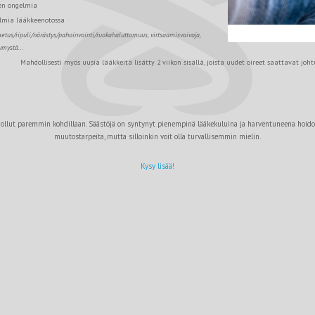
en ongelmia
elmia lääkkeenotossa
tus/ripuli/närästys/pahoinvointi/ruokahaluttomuus, v
irtsaamisvaivoja,
symystä…
Mahdollisesti myös uusia lääkkeitä lisätty 2 viikon sisällä, joista uudet oireet saattavat joh
lut paremmin kohdillaan. Säästöjä on syntynyt pienempinä lääkekuluina ja harventuneena hoidonta
muutostarpeita, mutta silloinkin voit olla turvallisemmin mielin.
Kysy lisää!