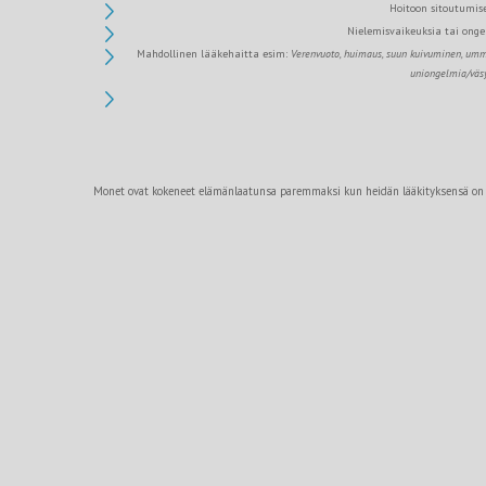
Hoitoon sitoutumis
Nielemisvaikeuksia tai ong
Mahdollinen lääkehaitta esim:
Verenvuoto, h
uimaus, s
uun kuivuminen, u
mme
u
niongelmia/vä
Monet ovat kokeneet elämänlaatunsa paremmaksi kun heidän lääkityksensä on ol