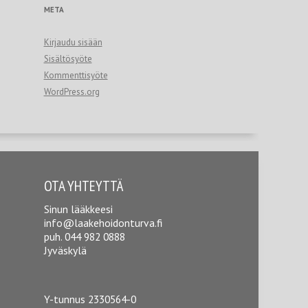
META
Kirjaudu sisään
Sisältösyöte
Kommenttisyöte
WordPress.org
OTA YHTEYTTÄ
Sinun lääkkeesi
info@laakehoidonturva.fi
puh.
044 982 0888
Jyväskylä
Y-tunnus 2330564-0