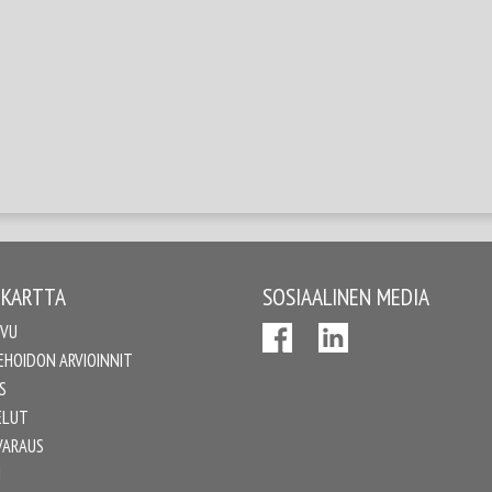
UKARTTA
SOSIAALINEN MEDIA
IVU
EHOIDON ARVIOINNIT
S
ELUT
VARAUS
I