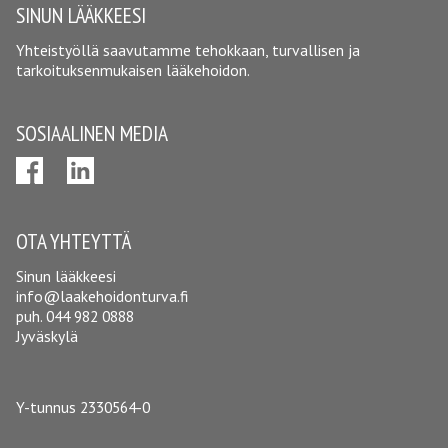
SINUN LÄÄKKEESI
Yhteistyöllä saavutamme tehokkaan, turvallisen ja
tarkoituksenmukaisen lääkehoidon.
SOSIAALINEN MEDIA
OTA YHTEYTTÄ
Sinun lääkkeesi
info@laakehoidonturva.fi
puh.
044 982 0888
Jyväskylä
Y-tunnus 2330564-0