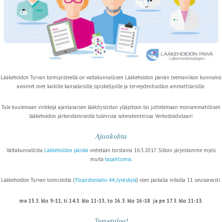
Lääkehoidon Turvan toimipisteellä on valtakunnallisen Lääkehoidon päivän teemaviikon kunniaksi
avoimet ovet kaikille kansalaisille, opiskelijoille ja terveydenhuollon ammattilaisille.
Tule kuulemaan vinkkejä ajantasaisen lääkityslistan ylläpitoon tai juttelemaan moniammatillisen
lääkehoidon järkeistämisestä tulevissa soterakenteissa. Verkostoidutaan!
Ajankohta
Valtakunnallista
Lääkehoidon päivää
vietetään torstaina 16.3.2017. Silloin järjestämme myös
muita
tapahtumia
.
Lääkehoidon Turvan toimistolla (
Yliopistonkatu 44, Jyväskylä
) olen paikalla viikolla 11 seuraavasti:
ma 13.3. klo 9-11, ti 14.3. klo 11-13, to 16.3. klo 16-18 ja pe 17.3. klo 11-13.
Tervetuloa!