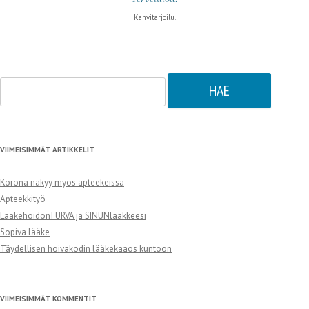
Kahvitarjoilu.
Haku:
VIIMEISIMMÄT ARTIKKELIT
Korona näkyy myös apteekeissa
Apteekkityö
LääkehoidonTURVA ja SINUNlääkkeesi
Sopiva lääke
Täydellisen hoivakodin lääkekaaos kuntoon
VIIMEISIMMÄT KOMMENTIT