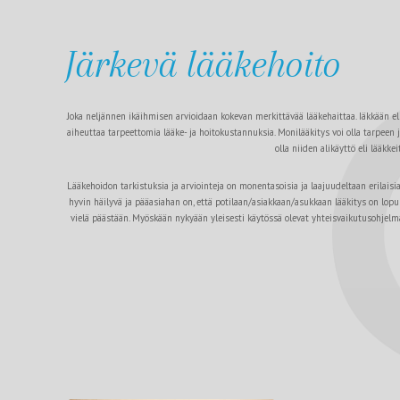
Järkevä lääkehoito
Joka neljännen ikäihmisen arvioidaan kokevan merkittävää lääkehaittaa. Iäkkään 
aiheuttaa tarpeettomia lääke- ja hoitokustannuksia. Monilääkitys voi olla tarpeen j
olla niiden alikäyttö eli lääkk
Lääkehoidon tarkistuksia ja arviointeja on monentasoisia ja laajuudeltaan erilaisi
hyvin häilyvä ja pääasiahan on, että potilaan/asiakkaan/asukkaan lääkitys on lopult
vielä päästään. Myöskään nykyään yleisesti käytössä olevat yhteisvaikutusohjelmat