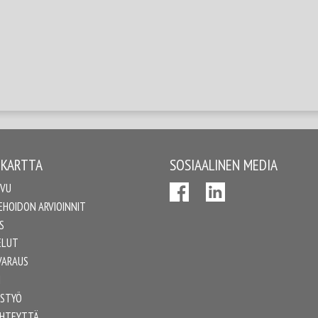
UKARTTA
SOSIAALINEN MEDIA
IVU
EHOIDON ARVIOINNIT
S
ELUT
VARAUS
I
ISTYÖ
YHTEYTTÄ