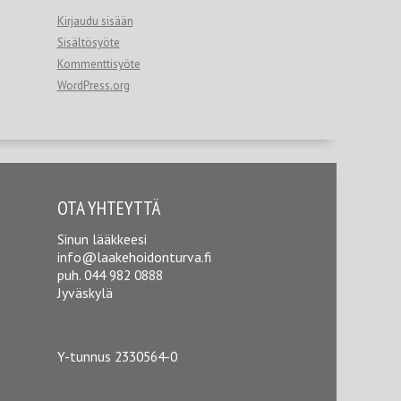
Kirjaudu sisään
Sisältösyöte
Kommenttisyöte
WordPress.org
OTA YHTEYTTÄ
Sinun lääkkeesi
info@laakehoidonturva.fi
puh.
044 982 0888
Jyväskylä
Y-tunnus 2330564-0