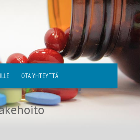
ILLE
OTA YHTEYTTÄ
ääkehoito