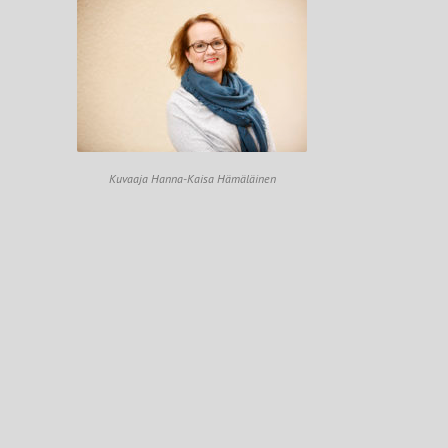
Kuvaaja Hanna-Kaisa Hämäläinen