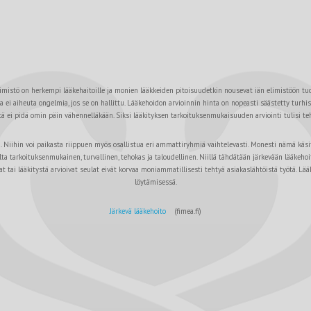
elimistö on herkempi lääkehaitoille ja monien lääkkeiden pitoisuudetkin nousevat iän elimistöön 
a ei aiheuta ongelmia, jos se on hallittu. Lääkehoidon arvioinnin hinta on nopeasti säästetty turhi
eitä ei pidä omin päin vähennelläkään. Siksi lääkityksen tarkoituksenmukaisuuden arviointi tulisi 
a. Niihin voi paikasta riippuen myös osallistua eri ammattiryhmiä vaihtelevasti. Monesti nämä käsi
a tarkoituksenmukainen, turvallinen, tehokas ja taloudellinen. Niillä tähdätään järkevään lääkehoito
 tai lääkitystä arvioivat seulat eivät korvaa moniammatillisesti tehtyä asiakaslähtöistä työtä. Lä
löytämisessä.
Järkevä lääkehoito
(fimea.fi)