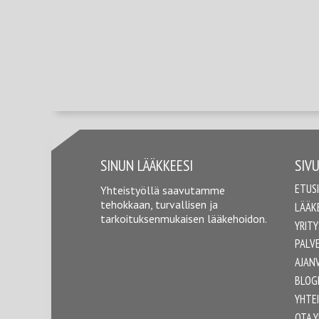
SINUN LÄÄKKEESI
SIV
ETUS
Yhteistyöllä saavutamme
tehokkaan, turvallisen ja
LÄÄK
tarkoituksenmukaisen lääkehoidon.
YRITY
PALV
AJAN
BLOG
YHTE
OTA 