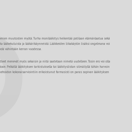
tuomien muutosten myötä. Turha monilääkitys heikentää potilaan elämänlaatua sekä
sta lääkekuluista ja lääkärikäynneistä. Lääkkeiden liikakäytön lisäksi ongelmana voi
tehdä vähintään kerran vuodessa.
tteet menevät myös sekaisin ja niitä saatetaan nimetä uudelleen. Tosin ero voi olla
on. Pelkällä lääkityksen tarkistuksella tai lääkityslistan silmäilyllä tähän harvoin
äkehoidon kokonaisarviointiin erikoistunut farmasisti on paras sopivan lääkityksen