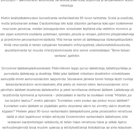
vierailuja.
Mietin kesätyökokemustani kunnallisesta vanhainkodista 90-luvun taitteesta. Siistiä ja asiallista,
mutta laitosmaisen ankeaa. Osastonhoitaja teki kyllä silloinkin parhaansa koko ajan tiukkenevien
resurssien paineissa; meidän laitosapulaisten siivoukseen käyttämä aika vedettiin minimiin ja
sen sijaan autoimme asukkaita pukemaan, syömään, pesulle ja vessaan, pidimme pihapäiväkahveja
ja järjestimme perunankuorimistalkoita. Yhtä herraa varten oli lääkekaapissa iltakonjakkipullokin.
Niillä resursseilla ei tämän nykypäivän hoivakodin viihtyisyydestä, ulkoilumahdollisuuksista,
saunottamisesta tai muusta virkistystoiminnasta olisi voinut unelmoidakaan. ”Tänne haluan
vanhana”, ajattelin.
Siirryimme lääkkeenjakohuoneeseen. Pikkiriikkinen koppi pursui lääkelistoja, tablettipurkkeja ja -
purnukoita, lääkelaseja ja dosetteja. Yökkö jakoi lääkkeet viikoittain dosetteihin viimetöikseen
aamuyöllä ennen aamuvuorolaisten saapumista. Seuraavana päivänä toinen hoitaja käytti tunteja
kaksoistarkastuksiin varmistaakseen, että jakelu oli mennyt oikein. Aamuvuorolainen siirsi
päivittäin lääkkeet doseteista lääkelaseihin ja jakeli tarvittaessa otettavat lääkkeet. Lääkelaseja oli
tarjottimilla kymmeniä ja kymmeniä – yhdessäkään ei kantta tai asukkaan nimeä. ”Mitähän, jos
tuo tarjotin kaatuu?”, mietin päässäni. ”Kuinkahan usein asukas saa jonkun muun lääkkeet?
Kuinkahan usein lääkkeet on ylipäätään jaettu väsyneenä väärin tai siirretty väärin dosetista
kippoon?” Mieleen palasi 90-luvun vanhainkodin lääkejakohuone, jonka prosesseihin verrattuna
täällä ei ollut tapahtunut mitään edistystä. Ennemminkin vanhainkodin lääkehuone, siitä
vastaavan osastonhoitajan valtakunta, oli tähän tilaan verrattuna tilava ja selkeä. Ajatus
vanhuudenpäivistä tässä muuten upeassa ja edistyksellisessä hoitokodissa sai aimo kolauksen.