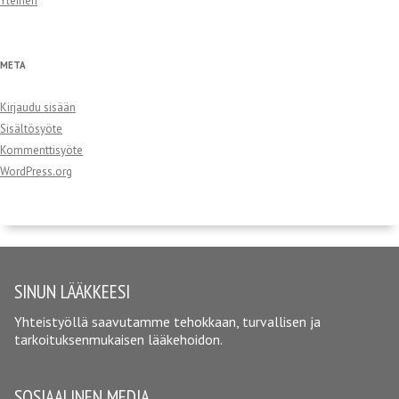
Yleinen
META
Kirjaudu sisään
Sisältösyöte
Kommenttisyöte
WordPress.org
SINUN LÄÄKKEESI
Yhteistyöllä saavutamme tehokkaan, turvallisen ja
tarkoituksenmukaisen lääkehoidon.
SOSIAALINEN MEDIA