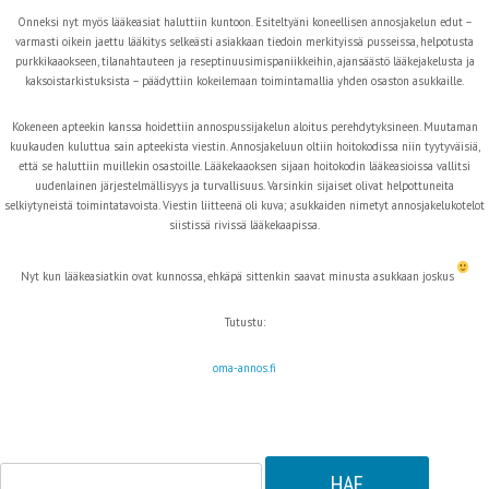
Onneksi nyt myös lääkeasiat haluttiin kuntoon. Esiteltyäni koneellisen annosjakelun edut –
varmasti oikein jaettu lääkitys selkeästi asiakkaan tiedoin merkityissä pusseissa, helpotusta
purkkikaaokseen, tilanahtauteen ja reseptinuusimispaniikkeihin, ajansäästö lääkejakelusta ja
kaksoistarkistuksista – päädyttiin kokeilemaan toimintamallia yhden osaston asukkaille.
Kokeneen apteekin kanssa hoidettiin annospussijakelun aloitus perehdytyksineen. Muutaman
kuukauden kuluttua sain apteekista viestin. Annosjakeluun oltiin hoitokodissa niin tyytyväisiä,
että se haluttiin muillekin osastoille. Lääkekaaoksen sijaan hoitokodin lääkeasioissa vallitsi
uudenlainen järjestelmällisyys ja turvallisuus. Varsinkin sijaiset olivat helpottuneita
selkiytyneistä toimintatavoista. Viestin liitteenä oli kuva; asukkaiden nimetyt annosjakelukotelot
siistissä rivissä lääkekaapissa.
Nyt kun lääkeasiatkin ovat kunnossa, ehkäpä sittenkin saavat minusta asukkaan joskus
Tutustu:
oma-annos.fi
Haku: