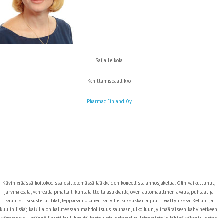
Saija Leikola
Kehittämispäällikkö
Pharmac Finland Oy
Kävin eräässä hoitokodissa esittelemässä lääkkeiden koneellista annosjakelua. Olin vaikuttunut;
järvinäköala, vehreällä pihalla liikuntalaitteita asukkaille, oven automaattinen avaus, puhtaat ja
kauniisti sisustetut tilat, leppoisan oloinen kahvihetki asukkailla juuri päättymässä. Kehuin ja
kuulin lisää; kaikilla on halutessaan mahdollisuus saunaan, ulkoiluun, ylimääräiseen kahvihetkeen,
yömyssyyn – säännöllisesti lauluhetkiä, hartauksia, askartelua, leipomista ja lähipäiväkodin lasten