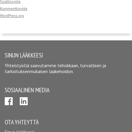
Sisältösyöte
Kommenttisyöte
WordPress.org
SINUN LÄÄKKEESI
Yhteistyöllä saavutamme tehokkaan, turvallisen ja
tarkoituksenmukaisen lääkehoidon.
SOSIAALINEN MEDIA
OTA YHTEYTTÄ