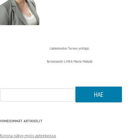
Lääkehoidon Turvan yrittäjä,
farmaseutti LHKA Maria Mäkelä
Haku:
VIIMEISIMMÄT ARTIKKELIT
Korona näkyy myös apteekeissa