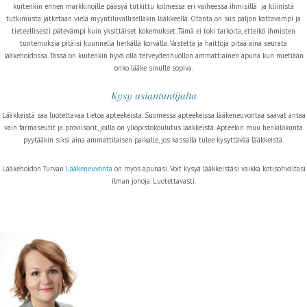
kuitenkin ennen markkinoille pääsyä tutkittu kolmessa eri vaiheessa ihmisillä ja kliinistä
tutkimusta jatketaan vielä myyntiluvallisellakin lääkkeellä. Otanta on siis paljon kattavampi ja
tieteellisesti pätevämpi kuin yksittäiset kokemukset. Tämä ei toki tarkoita, etteikö ihmisten
tuntemuksia pitäisi kuunnella herkällä korvalla. Vastetta ja haittoja pitää aina seurata
lääkehoidossa. Tässä on kuitenkin hyvä olla terveydenhuollon ammattiainen apuna kun mietiään
onko lääke sinulle sopiva.
Kysy asiantuntijalta
Lääkkeistä saa luotettavaa tietoa apteekeista. Suomessa apteekeissa lääkeneuvontaa saavat antaa
vain farmaseutit ja proviisorit, joilla on yliopistokoulutus lääkkeistä. Apteekin muu henkilökunta
pyytääkin siksi aina ammattilaisen paikalle, jos kassalla tulee kysyttävää lääkkeistä.
Lääkehoidon Turvan
Lääkeneuvonta
on myös apunasi. Voit kysyä lääkkeistäsi vaikka kotisohvaltasi
ilman jonoja. Luotettavasti.