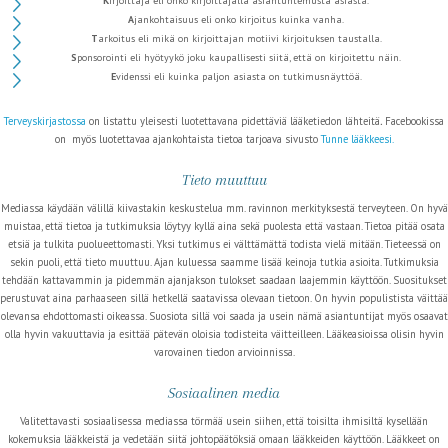
K
irjoittaja eli onko kirjoittajalla asiantuntemusta asiasta.
A
jankohtaisuus eli onko kirjoitus kuinka vanha.
T
arkoitus eli mikä on kirjoittajan motiivi kirjoituksen taustalla.
S
ponsorointi eli hyötyykö joku kaupallisesti siitä, että on kirjoitettu näin.
E
videnssi eli kuinka paljon asiasta on tutkimusnäyttöä.
Terveyskirjastossa
on listattu yleisesti luotettavana pidettäviä lääketiedon lähteitä
.
Facebookissa
on myös luotettavaa ajankohtaista tietoa tarjoava sivusto
Tunne lääkkeesi.
Tieto muuttuu
Mediassa käydään välillä kiivastakin keskustelua mm. ravinnon merkityksestä terveyteen. On hyvä
muistaa, että tietoa ja tutkimuksia löytyy kyllä aina sekä puolesta että vastaan. Tietoa pitää osata
etsiä ja tulkita puolueettomasti. Yksi tutkimus ei välttämättä todista vielä mitään. Tieteessä on
sekin puoli, että tieto muuttuu. Ajan kuluessa saamme lisää keinoja tutkia asioita. Tutkimuksia
tehdään kattavammin ja pidemmän ajanjakson tulokset saadaan laajemmin käyttöön. Suositukset
perustuvat aina parhaaseen sillä hetkellä saatavissa olevaan tietoon. On hyvin populistista väittää
olevansa ehdottomasti oikeassa. Suosiota sillä voi saada ja usein nämä asiantuntijat myös osaavat
olla hyvin vakuuttavia ja esittää pätevän oloisia todisteita väitteilleen. Lääkeasioissa olisin hyvin
varovainen tiedon arvioinnissa.
Sosiaalinen media
Valitettavasti sosiaalisessa mediassa törmää usein siihen, että toisilta ihmisiltä kysellään
kokemuksia lääkkeistä ja vedetään siitä johtopäätöksiä omaan lääkkeiden käyttöön. Lääkkeet on