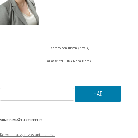
Lääkehoidon Turvan yrittäjä,
farmaseutti LHKA Maria Mäkelä
Haku:
VIIMEISIMMÄT ARTIKKELIT
Korona näkyy myös apteekeissa