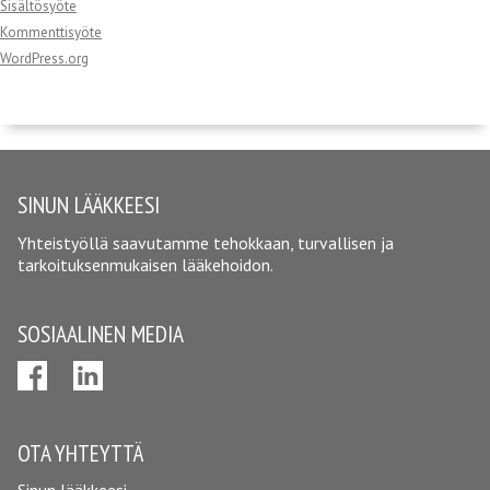
Sisältösyöte
Kommenttisyöte
WordPress.org
SINUN LÄÄKKEESI
Yhteistyöllä saavutamme tehokkaan, turvallisen ja
tarkoituksenmukaisen lääkehoidon.
SOSIAALINEN MEDIA
OTA YHTEYTTÄ