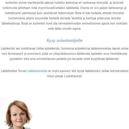
kuitenkin ennen markkinoille pääsyä tutkittu kolmessa eri vaiheessa ihmisillä ja kliinistä
tutkimusta jatketaan vielä myyntiluvallisellakin lääkkeellä. Otanta on siis paljon kattavampi ja
tieteellisesti pätevämpi kuin yksittäiset kokemukset. Tämä ei toki tarkoita, etteikö ihmisten
tuntemuksia pitäisi kuunnella herkällä korvalla. Vastetta ja haittoja pitää aina seurata
lääkehoidossa. Tässä on kuitenkin hyvä olla terveydenhuollon ammattiainen apuna kun mietiään
onko lääke sinulle sopiva.
Kysy asiantuntijalta
Lääkkeistä saa luotettavaa tietoa apteekeista. Suomessa apteekeissa lääkeneuvontaa saavat antaa
vain farmaseutit ja proviisorit, joilla on yliopistokoulutus lääkkeistä. Apteekin muu henkilökunta
pyytääkin siksi aina ammattilaisen paikalle, jos kassalla tulee kysyttävää lääkkeistä.
Lääkehoidon Turvan
Lääkeneuvonta
on myös apunasi. Voit kysyä lääkkeistäsi vaikka kotisohvaltasi
ilman jonoja. Luotettavasti.