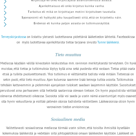
K
irjoittaja eli onko kirjoittajalla asiantuntemusta asiasta.
A
jankohtaisuus eli onko kirjoitus kuinka vanha.
T
arkoitus eli mikä on kirjoittajan motiivi kirjoituksen taustalla.
S
ponsorointi eli hyötyykö joku kaupallisesti siitä, että on kirjoitettu näin.
E
videnssi eli kuinka paljon asiasta on tutkimusnäyttöä.
Terveyskirjastossa
on listattu yleisesti luotettavana pidettäviä lääketiedon lähteitä
.
Facebookissa
on myös luotettavaa ajankohtaista tietoa tarjoava sivusto
Tunne lääkkeesi.
Tieto muuttuu
Mediassa käydään välillä kiivastakin keskustelua mm. ravinnon merkityksestä terveyteen. On hyvä
muistaa, että tietoa ja tutkimuksia löytyy kyllä aina sekä puolesta että vastaan. Tietoa pitää osata
etsiä ja tulkita puolueettomasti. Yksi tutkimus ei välttämättä todista vielä mitään. Tieteessä on
sekin puoli, että tieto muuttuu. Ajan kuluessa saamme lisää keinoja tutkia asioita. Tutkimuksia
tehdään kattavammin ja pidemmän ajanjakson tulokset saadaan laajemmin käyttöön. Suositukset
perustuvat aina parhaaseen sillä hetkellä saatavissa olevaan tietoon. On hyvin populistista väittää
olevansa ehdottomasti oikeassa. Suosiota sillä voi saada ja usein nämä asiantuntijat myös osaavat
olla hyvin vakuuttavia ja esittää pätevän oloisia todisteita väitteilleen. Lääkeasioissa olisin hyvin
varovainen tiedon arvioinnissa.
Sosiaalinen media
Valitettavasti sosiaalisessa mediassa törmää usein siihen, että toisilta ihmisiltä kysellään
kokemuksia lääkkeistä ja vedetään siitä johtopäätöksiä omaan lääkkeiden käyttöön. Lääkkeet on