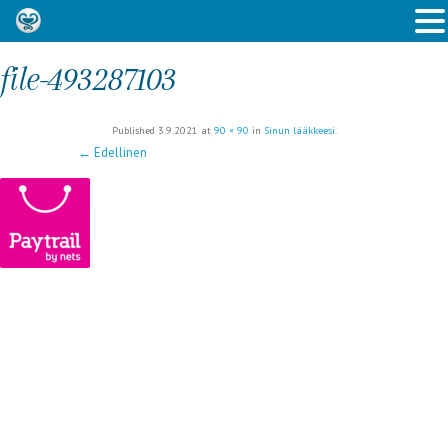
file-493287103
Published
3.9.2021
at
90 × 90
in
Sinun lääkkeesi
.
← Edellinen